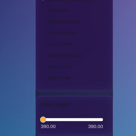
Notebook
Netbook Laptop
Laptop Battery
Laptop Ram
Laptop Keyboard
Laptop Ram
Laptop bag
Price range
390.00
390.00