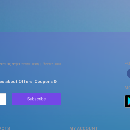
FO
যেখানে বহু পণ্যের সমাহার রয়েছে। উপভোগ করুন
tes about Offers, Coupons &
MO
Subscribe
ACTS
MY ACCOUNT