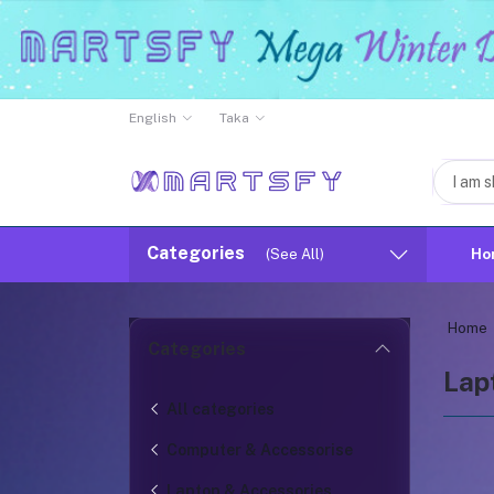
English
Taka
Categories
(See All)
Ho
Home
Categories
Lap
All categories
Computer & Accessorise
Laptop & Accessories