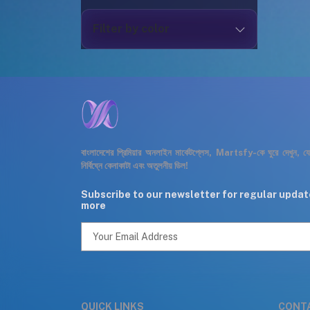
Filter by color
বাংলাদেশের প্রিমিয়ার অনলাইন মার্কেটপ্লেস, Martsfy-কে ঘুরে দেখুন, 
নির্বিঘ্নে কেনাকাটা এবং অতুলনীয় ডিল!
Subscribe to our newsletter for regular upda
more
QUICK LINKS
CONT