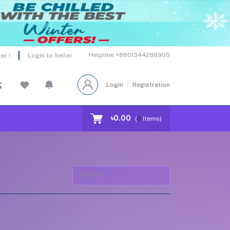
Helpline
+8801344288905
er !
Login to Seller
Login
Registration
৳0.00
(
0
Items)
Sort by