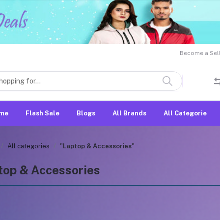
Become a Sell
me
Flash Sale
Blogs
All Brands
All Categorie
All categories
"Laptop & Accessories"
top & Accessories