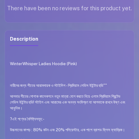
There have been no reviews for this product yet.
Description
WinterWhisper Ladies Hoodie (Pink)
নারীদের জন্য শীতের আরামদায়ক ও স্টাইলিশ - প্রিমিয়াম লেডিস উইন্টার হুডি""
আপনার শীতের পোশাক কালেকশনে নতুন মাত্রা যোগ করতে নিয়ে এলাম প্রিমিয়াম প্রিন্টেড
লেডিস উইন্টার হুডি! স্টাইল এবং আরামের এক অনন্য সংমিশ্রণ যা আপনাকে রাখবে উষ্ণ এবং
আধুনিক।
?এই পণ্যের বৈশিষ্ট্যসমূহ:-
উচ্চমানের কাপড় : 80% কটন এবং 20% পলিয়েস্টার, এক পাশে ব্রাশড ফ্লিস ফ্যাব্রিক।