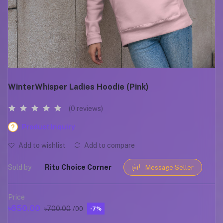
WinterWhisper Ladies Hoodie (Pink)
(0 reviews)
Product Inquiry
Add to wishlist
Add to compare
Sold by
Ritu Choice Corner
Message Seller
Price
৳650.00
৳700.00
/00
-7%