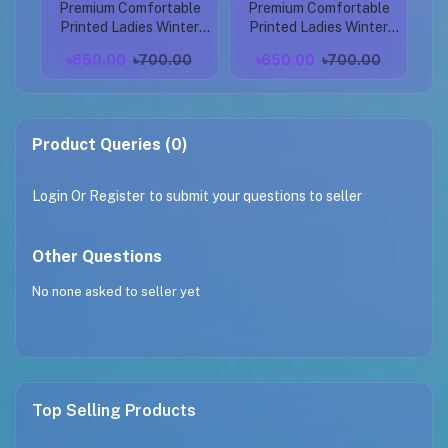
Premium Comfortable
Premium Comfortable
P
Printed Ladies Winter
Printed Ladies Winter
P
Hoodie ( Black )
Hoodie ( Ash Grey )
৳650.00
৳700.00
৳650.00
৳700.00
Product Queries (0)
Login
Or
Register
to submit your questions to seller
Other Questions
No none asked to seller yet
Top Selling Products