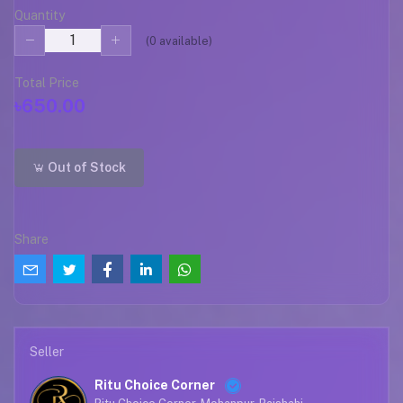
Quantity
(
0
available)
Total Price
৳650.00
Out of Stock
Share
Seller
Ritu Choice Corner