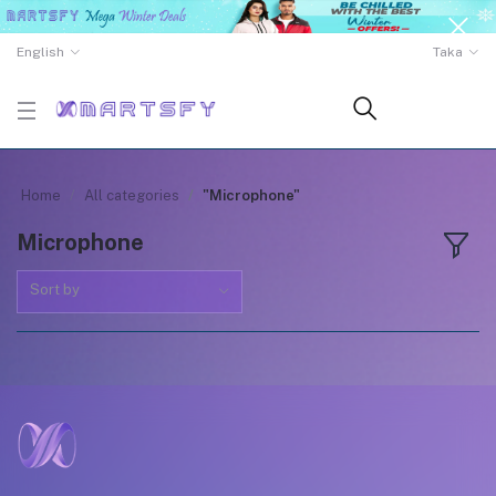
English
Taka
Home
All categories
"Microphone"
Microphone
Sort by