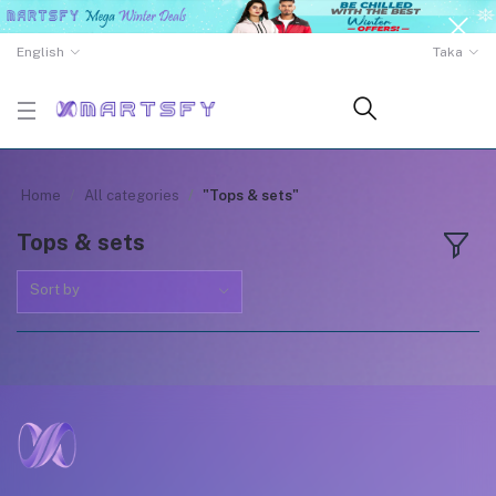
English
Taka
Home
All categories
"Tops & sets"
Tops & sets
Sort by