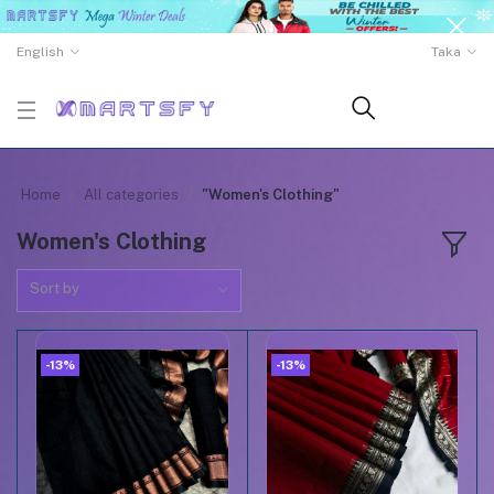
English
Taka
Home
All categories
"Women's Clothing"
Women's Clothing
Sort by
-13%
-13%