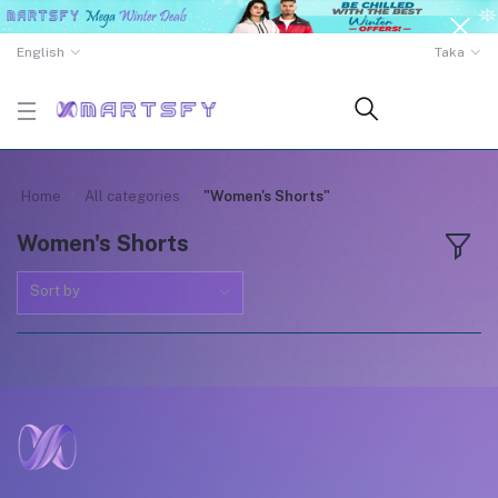
English
Taka
Home
All categories
"Women's Shorts"
Women's Shorts
Sort by