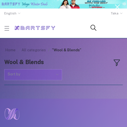
English
Taka
Home
All categories
"Wool & Blends"
Wool & Blends
Sort by