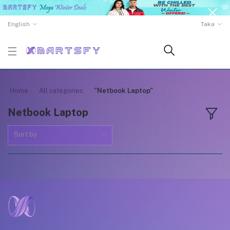
English
Taka
Home
All categories
"Netbook Laptop"
Netbook Laptop
Sort by